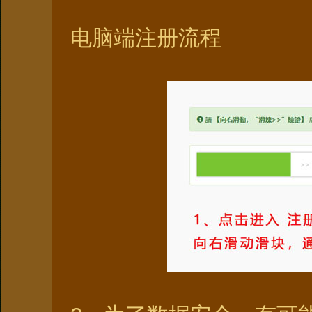
电脑端注册流程