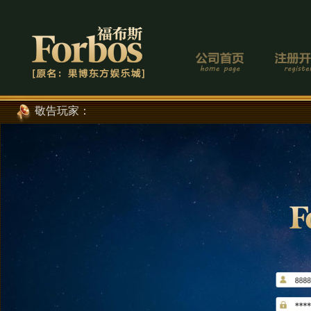
敬告玩家：