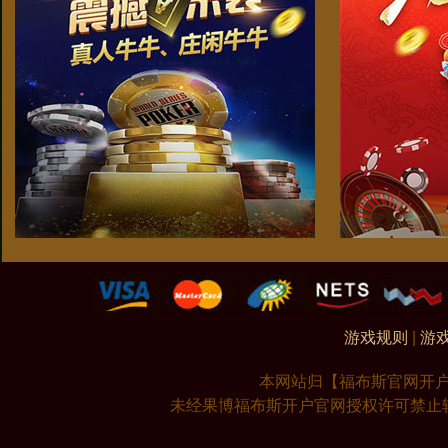
游戏规则
|
游
本网站归【福布斯官网开户注册ww
未经果博福布斯开户官网授权许可禁止